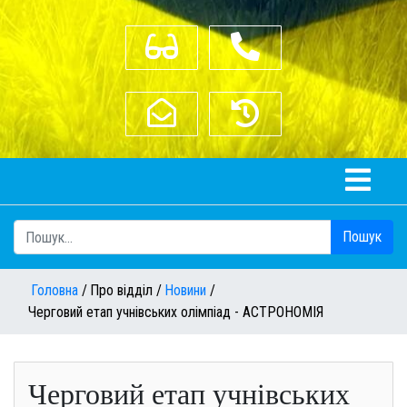
З вадами зору
(04352) 2-17-84
bershad_osvita@ukr.net
Старий сайт
Пошук
Головна
Про відділ
Новини
Черговий етап учнівських олімпіад - АСТРОНОМІЯ
Черговий етап учнівських