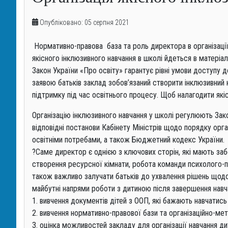
Опубліковано: 05 серпня 2021
Нормативно-правова база та роль директора в організації 
якісного інклюзивного навчання в школі йдеться в матеріа
Закон України «Про освіту» гарантує рівні умови доступу д
заявою батьків заклад зобов’язаний створити інклюзивний
підтримку під час освітнього процесу. Щоб налагодити якіс
Організацію інклюзивного навчання у школі регулюють Зак
відповідні постанови Кабінету Міністрів щодо порядку орга
освітніми потребами, а також Бюджетний кодекс України.
?
Саме директор є однією з ключових сторін, які мають заб
створення ресурсної кімнати, робота команди психолого-пе
також важливо залучати батьків до ухвалення рішень щодо н
майбутні напрями роботи з дитиною після завершення навч
1. вивчення документів дітей з ООП, які бажають навчатись 
2. вивчення нормативно-правової бази та організаційно-ме
3. оцінка можливостей закладу для організації навчання д