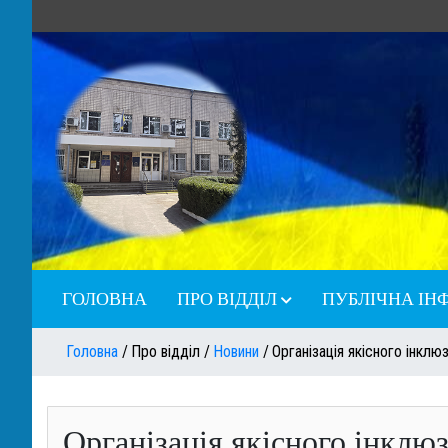
ГОЛОВНА
ПРО ВІДДІЛ
ПУБЛІЧНА ІН
Структура
Державні закупівл
Головна
Про відділ
Новини
Організація якісного інкл
КО "Бершадська 
Новини
"Ровесник"
Організація якісного інклю