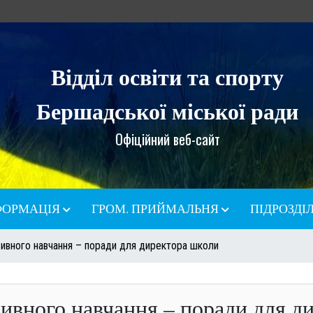
Відділ освіти та спорту
Бершадської міської ради
Офіційний веб-сайт
ФОРМАЦІЯ
ГРОМ. ПРИЙМАЛЬНЯ
ПІДРОЗДІ
і
Графік прийому громадян
КУ "БІРЦ"
юзивного навчання – поради для директора школи
ДЮСШ
Контакти
КУ "БЦПРП
Мапа сайту
зивного навчання – поради для д