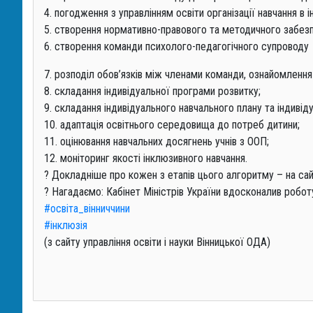
4. погодження з управлінням освіти організації навчання в
5. створення нормативно-правового та методичного забезпе
6. створення команди психолого-педагогічного супроводу
7. розподіл обов’язків між членами команди, ознайомлення 
8. складання індивідуальної програми розвитку;
9. складання індивідуального навчального плану та індивід
10. адаптація освітнього середовища до потреб дитини;
11. оцінювання навчальних досягнень учнів з ООП;
12. моніторинг якості інклюзивного навчання.
?
Докладніше про кожен з етапів цього алгоритму – на сай
?
Нагадаємо: Кабінет Міністрів України вдосконалив робот
#
освіта_вінниччини
#
інклюзія
(з сайту управління освіти і науки Вінницької ОДА)