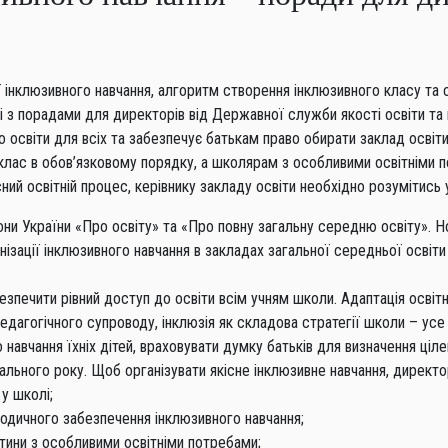
інклюзивного навчання, алгоритм створення інклюзивного класу та спі
лі з порадами для директорів від Державної служби якості освіти та
о освіти для всіх та забезпечує батькам право обирати заклад освіти
 клас в обов’язковому порядку, а школярам з особливими освітніми 
ний освітній процес, керівнику закладу освіти необхідно розумітись 
они України «Про освіту» та «Про повну загальну середню освіту». Н
нізації інклюзивного навчання в закладах загальної середньої освіт
езпечити рівний доступ до освіти всім учням школи. Адаптація освіт
дагогічного супроводу, інклюзія як складова стратегії школи – усе
авчання їхніх дітей, враховувати думку батьків для визначення цілей 
ального року. Щоб організувати якісне інклюзивне навчання, директ
у школі;
тодичного забезпечення інклюзивного навчання;
итини з особливими освітніми потребами;