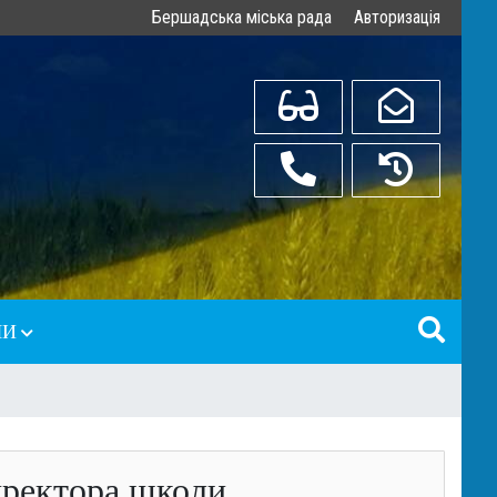
Бершадська міська рада
Авторизація
З вадами зору
bershad_osvita@ukr
(04352) 2-17-84
Старий сайт
ЛИ
П"
иректора школи