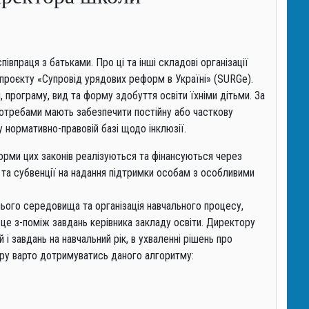
впраця з батьками. Про ці та інші складові організації
 проєкту «Супровід урядових реформ в Україні» (SURGe).
, програму, вид та форму здобуття освіти їхніми дітьми. За
потребами мають забезпечити постійну або часткову
у нормативно-правовій базі щодо інклюзії.
орми цих законів реалізуються та фінансуються через
и та субвенції на надання підтримки особам з особливими
нього середовища та організація навчального процесу,
 це з-поміж завдань керівника закладу освіти. Директору
і завдань на навчальний рік, в ухваленні рішень про
ору варто дотримуватись даного алгоритму: